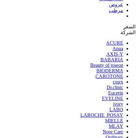
عروض
مرطب
السعر
الشركة
ACURE
Anua
AXIS-Y
BABARIA
Beauty of joseon
BIODERMA
CAROTONE
cosrx
Dr.clinic
Eucerin
EVELINE
ivory
LABO
LAROCHE_POSAY
MIELLE
MLAY
Noor Care
Ordinary