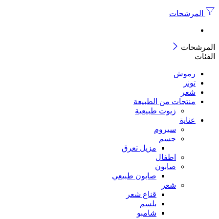
المرشحات
المرشحات
الفئات
رموش
تونر
شعر
منتجات من الطبيعة
زيوت طبيعية
عناية
سيروم
جسم
مزيل تعرق
اطفال
صابون
صابون طبيعي
شعر
قناع شعر
بلسم
شامبو