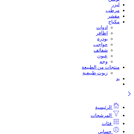
ليزر
مرطب
مقشر
مكياج
ادوات
اظافر
بودرة
حواجب
شفائف
عيون
وجه
منتجات من الطبيعة
زيوت طبيعية
يد
الرئيسية
المرشحات
فئات
حسابي