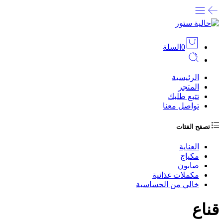
0
السلة
الرئيسية
المتجر
تتبع طلبك
تواصل معنا
تصفح الفئات
العناية
مكياج
صابون
مكملات غذائية
خالي من الحساسية
قناع