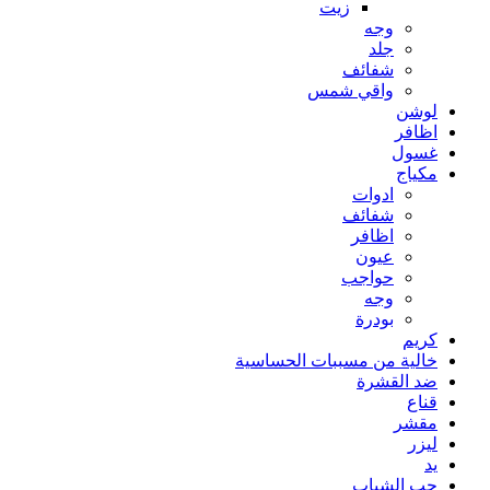
زيت
وجه
جلد
شفائف
واقي شمس
لوشن
اظافر
غسول
مكياج
ادوات
شفائف
اظافر
عيون
حواجب
وجه
بودرة
كريم
خالية من مسببات الحساسية
ضد القشرة
قناع
مقشر
ليزر
يد
حب الشباب