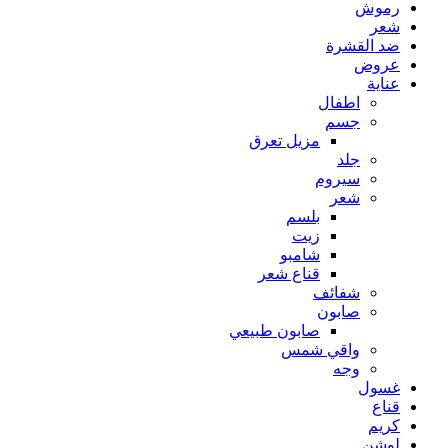
رموش
شعر
ضد القشرة
عروض
عناية
اطفال
جسم
مزيل تعرق
جلد
سيروم
شعر
بلسم
زيت
شامبو
قناع شعر
شفائف
صابون
صابون طبيعي
واقي شمس
وجه
غسول
قناع
كريم
لوشن